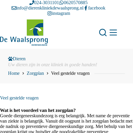
Ga
024-3031101
0620570885
naar
info@dierenkliniekdewaalsprong.nl
facebook
de
instagram
inhoud
Dieren
Uw dieren zijn in onze kliniek in goede handen!
Home
Zorgplan
Veel gestelde vragen
Veel gestelde vragen
Wat is het voordeel van het zorgplan?
Goede diergeneeskundezorg is erg belangrijk. Met name de preventie
van ziekte is belangrijk. Vanuit dit oogpunt is het zorgplan bedacht met
de nadruk op preventieve diergeneeskundige zorg. Met behulp van het
zorgplan krijgt uw huisdier alle noodzakelijke preventieve