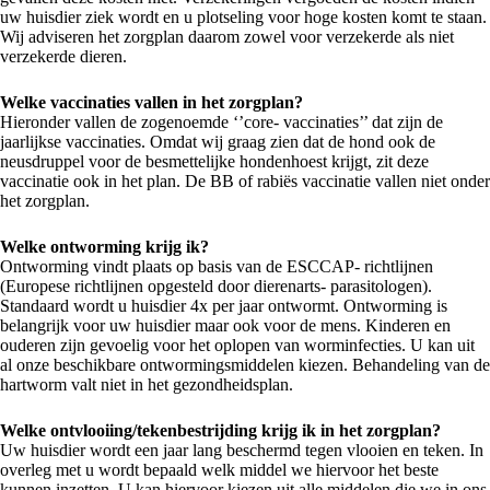
uw huisdier ziek wordt en u plotseling voor hoge kosten komt te staan.
Wij adviseren het zorgplan daarom zowel voor verzekerde als niet
verzekerde dieren.
Welke vaccinaties vallen in het zorgplan?
Hieronder vallen de zogenoemde ‘’core- vaccinaties’’ dat zijn de
jaarlijkse vaccinaties. Omdat wij graag zien dat de hond ook de
neusdruppel voor de besmettelijke hondenhoest krijgt, zit deze
vaccinatie ook in het plan. De BB of rabiës vaccinatie vallen niet onder
het zorgplan.
Welke ontworming krijg ik?
Ontworming vindt plaats op basis van de ESCCAP- richtlijnen
(Europese richtlijnen opgesteld door dierenarts- parasitologen).
Standaard wordt u huisdier 4x per jaar ontwormt. Ontworming is
belangrijk voor uw huisdier maar ook voor de mens. Kinderen en
ouderen zijn gevoelig voor het oplopen van worminfecties. U kan uit
al onze beschikbare ontwormingsmiddelen kiezen. Behandeling van de
hartworm valt niet in het gezondheidsplan.
Welke ontvlooiing/tekenbestrijding krijg ik in het zorgplan?
Uw huisdier wordt een jaar lang beschermd tegen vlooien en teken. In
overleg met u wordt bepaald welk middel we hiervoor het beste
kunnen inzetten. U kan hiervoor kiezen uit alle middelen die we in ons