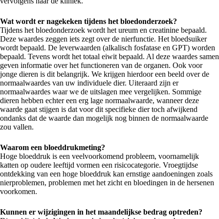
vervolgens naar de kliniek.
Wat wordt er nagekeken tijdens het bloedonderzoek?
Tijdens het bloedonderzoek wordt het ureum en creatinine bepaald.
Deze waardes zeggen iets zegt over de nierfunctie. Het bloedsuiker
wordt bepaald. De leverwaarden (alkalisch fosfatase en GPT) worden
bepaald. Tevens wordt het totaal eiwit bepaald. Al deze waardes samen
geven informatie over het functioneren van de organen. Ook voor
jonge dieren is dit belangrijk. We krijgen hierdoor een beeld over de
normaalwaardes van uw individuele dier. Uiteraard zijn er
normaalwaardes waar we de uitslagen mee vergelijken. Sommige
dieren hebben echter een erg lage normaalwaarde, wanneer deze
waarde gaat stijgen is dat voor dit specifieke dier toch afwijkend
ondanks dat de waarde dan mogelijk nog binnen de normaalwaarde
zou vallen.
Waarom een bloeddrukmeting?
Hoge bloeddruk is een veelvoorkomend probleem, voornamelijk
katten op oudere leeftijd vormen een risicocategorie. Vroegtijdse
ontdekking van een hoge bloeddruk kan ernstige aandoeningen zoals
nierproblemen, problemen met het zicht en bloedingen in de hersenen
voorkomen.
Kunnen er wijzigingen in het maandelijkse bedrag optreden?