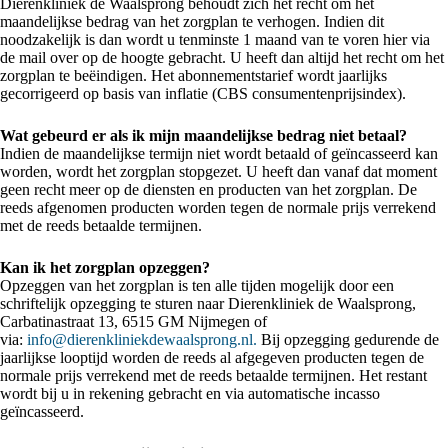
Dierenkliniek de Waalsprong behoudt zich het recht om het
maandelijkse bedrag van het zorgplan te verhogen. Indien dit
noodzakelijk is dan wordt u tenminste 1 maand van te voren hier via
de mail over op de hoogte gebracht. U heeft dan altijd het recht om het
zorgplan te beëindigen. Het abonnementstarief wordt jaarlijks
gecorrigeerd op basis van inflatie (CBS consumentenprijsindex).
Wat gebeurd er als ik mijn maandelijkse bedrag niet betaal?
Indien de maandelijkse termijn niet wordt betaald of geïncasseerd kan
worden, wordt het zorgplan stopgezet. U heeft dan vanaf dat moment
geen recht meer op de diensten en producten van het zorgplan. De
reeds afgenomen producten worden tegen de normale prijs verrekend
met de reeds betaalde termijnen.
Kan ik het zorgplan opzeggen?
Opzeggen van het zorgplan is ten alle tijden mogelijk door een
schriftelijk opzegging te sturen naar Dierenkliniek de Waalsprong,
Carbatinastraat 13, 6515 GM Nijmegen of
via:
info@dierenkliniekdewaalsprong.nl.
Bij opzegging gedurende de
jaarlijkse looptijd worden de reeds al afgegeven producten tegen de
normale prijs verrekend met de reeds betaalde termijnen. Het restant
wordt bij u in rekening gebracht en via automatische incasso
geïncasseerd.