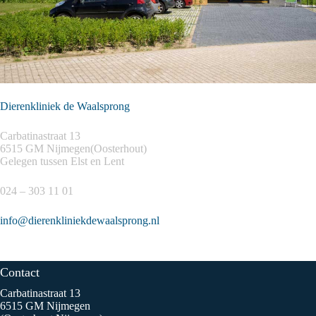
Dierenkliniek de Waalsprong
Carbatinastraat 13
6515 GM Nijmegen(Oosterhout)
Gelegen tussen Elst en Lent
024 – 303 11 01
info@dierenkliniekdewaalsprong.nl
Contact
Carbatinastraat 13
6515 GM Nijmegen