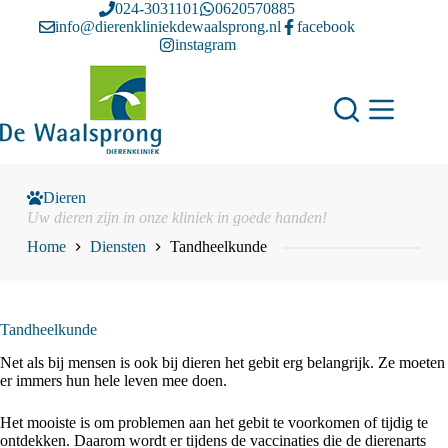
Ga
024-3031101
0620570885
naar
info@dierenkliniekdewaalsprong.nl
facebook
de
instagram
inhoud
Dieren
Uw dieren zijn in onze kliniek in goede handen!
Home
Diensten
Tandheelkunde
Tandheelkunde
Net als bij mensen is ook bij dieren het gebit erg belangrijk. Ze moeten
er immers hun hele leven mee doen.
Het mooiste is om problemen aan het gebit te voorkomen of tijdig te
ontdekken. Daarom wordt er tijdens de vaccinaties die de dierenarts