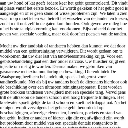
aan uw hond of kat geeft iedere keer het gebit gecontroleerd. Dit vindt
al plaats vanaf het eerste bezoek. Er wordt gekeken of het gebit goed is
aangelegd en of er geen stand of wisselproblemen zijn. We laten u zien
waar u op moet letten wat betreft het wisselen van de tanden en kiezen,
zodat u dit ook zelf in de gaten kunt houden. Ook geven we uitleg hoe
u het beste tandplakvorming kan voorkomen. Bijvoorbeeld door het
geven van speciale voeding, maar ook door het poetsen van de tanden.
Mocht uw dier tandplak of tandsteen hebben dan kunnen we dat door
middel van een gebitsreiniging verwijderen. Dit wordt gedaan om te
voorkomen dat uw dier last van tandvleesontsteking krijgt. Voor een
gebitsbehandeling gaat een dier onder narcose. Uw huisdier krijgt een
injectie om rustig te worden. Daarna maken we gebruiken van
gasnarcose met extra monitoring en bewaking. Dierenkliniek De
Waalsprong heeft een behandelunit, speciaal uitgerust voor
tandheelkunde. Net als bij uw tandarts heeft de dierenarts hierdoor ook
de beschikking over een ultrasoon reinigingsapparaat. Eerst worden
grote brokken tandsteen verwijderd met een speciale tang. Vervolgens
trilt de ultrasoon de tanden schoon met hoog frequente trillingen. Het
koelwater spoelt gelijk de tand schoon en koelt het trilapparaat. Na het
reinigen wordt vervolgens het gehele gebit beoordeeld op
beschadigingen, afwezige elementen, breuken, pockets en stand van
het gebit. Indien er tanden of kiezen zijn die erg afwijkend zijn wordt
het probleem door middel van een speciale dentale röntgenfoto in