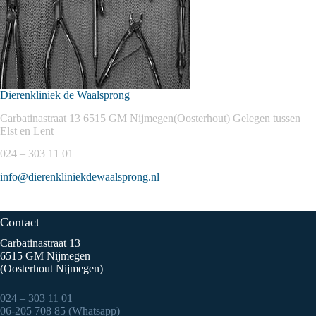
Dierenkliniek de Waalsprong
Carbatinastraat 13 6515 GM Nijmegen(Oosterhout) Gelegen tussen
Elst en Lent
024 – 303 11 01
info@dierenkliniekdewaalsprong.nl
Contact
Carbatinastraat 13
6515 GM Nijmegen
(Oosterhout Nijmegen)
024 – 303 11 01
06-205 708 85 (Whatsapp)