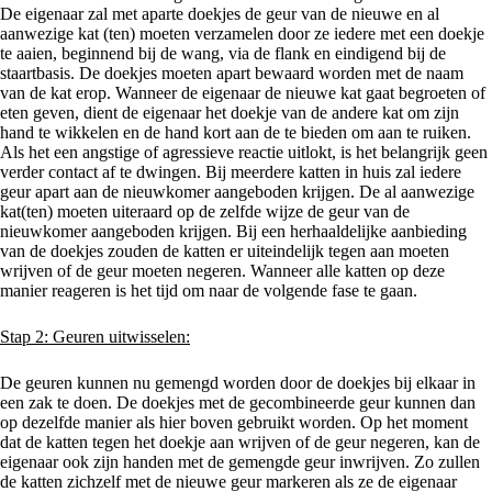
De eigenaar zal met aparte doekjes de geur van de nieuwe en al
aanwezige kat (ten) moeten verzamelen door ze iedere met een doekje
te aaien, beginnend bij de wang, via de flank en eindigend bij de
staartbasis. De doekjes moeten apart bewaard worden met de naam
van de kat erop. Wanneer de eigenaar de nieuwe kat gaat begroeten of
eten geven, dient de eigenaar het doekje van de andere kat om zijn
hand te wikkelen en de hand kort aan de te bieden om aan te ruiken.
Als het een angstige of agressieve reactie uitlokt, is het belangrijk geen
verder contact af te dwingen. Bij meerdere katten in huis zal iedere
geur apart aan de nieuwkomer aangeboden krijgen. De al aanwezige
kat(ten) moeten uiteraard op de zelfde wijze de geur van de
nieuwkomer aangeboden krijgen. Bij een herhaaldelijke aanbieding
van de doekjes zouden de katten er uiteindelijk tegen aan moeten
wrijven of de geur moeten negeren. Wanneer alle katten op deze
manier reageren is het tijd om naar de volgende fase te gaan.
Stap 2: Geuren uitwisselen:
De geuren kunnen nu gemengd worden door de doekjes bij elkaar in
een zak te doen. De doekjes met de gecombineerde geur kunnen dan
op dezelfde manier als hier boven gebruikt worden. Op het moment
dat de katten tegen het doekje aan wrijven of de geur negeren, kan de
eigenaar ook zijn handen met de gemengde geur inwrijven. Zo zullen
de katten zichzelf met de nieuwe geur markeren als ze de eigenaar