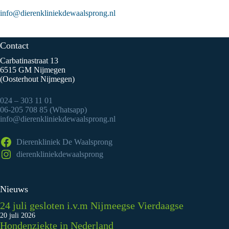
info@dierenkliniekdewaalsprong.nl
Contact
Carbatinastraat 13
6515 GM Nijmegen
(Oosterhout Nijmegen)
024 – 303 11 01
06-205 708 85 (Whatsapp)
info@dierenkliniekdewaalsprong.nl
Dierenkliniek De Waalsprong
dierenkliniekdewaalsprong
Nieuws
24 juli gesloten i.v.m Nijmeegse Vierdaagse
20 juli 2026
Hondenziekte in Nederland