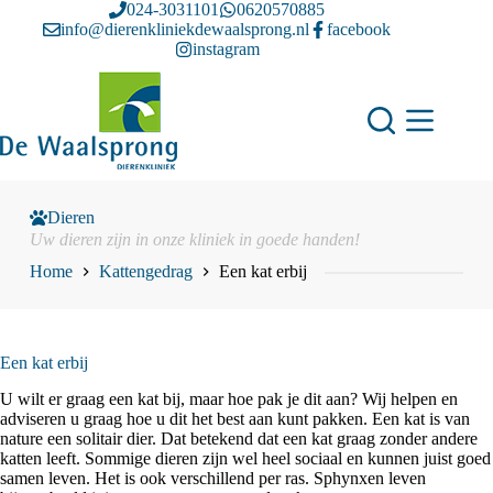
Ga
024-3031101
0620570885
naar
info@dierenkliniekdewaalsprong.nl
facebook
de
instagram
inhoud
Dieren
Uw dieren zijn in onze kliniek in goede handen!
Home
Kattengedrag
Een kat erbij
Een kat erbij
U wilt er graag een kat bij, maar hoe pak je dit aan? Wij helpen en
adviseren u graag hoe u dit het best aan kunt pakken. Een kat is van
nature een solitair dier. Dat betekend dat een kat graag zonder andere
katten leeft. Sommige dieren zijn wel heel sociaal en kunnen juist goed
samen leven. Het is ook verschillend per ras. Sphynxen leven