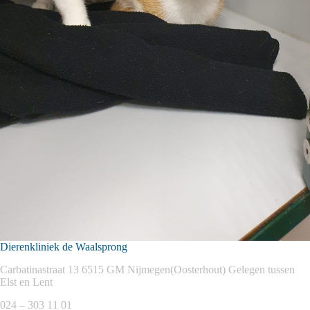
Dierenkliniek de Waalsprong
Carbatinastraat 13 6515 GM Nijmegen(Oosterhout) Gelegen tussen
Elst en Lent
024 – 303 11 01