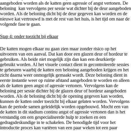
aangeboden worden als de katten geen agressie of angst vertonen. De
beloning kan vervolgens per sessie wat dichter bij de deur aangeboden
worden. Als de beloning dicht bij de deur gegeven kan worden en de
nieuwe kat vertrouwd is met de rest van het huis, is het tijd om naar de
volgende fase te gaan.
Stap 4: onder toezicht bij elkaar
De katten mogen elkaar nu gaan zien maar zonder risico op het
uitvoeren van een aanval. Dat kan door een glazen deur of hordeur te
gebruiken. Als beide niet mogelijk zijn dan kan een deurkiertje
gebruikt worden. Al het visuele contact dient in gecontroleerde sessies
te gebeuren waarbij de katten een beloning aangeboden krijgen en het
zicht daarna weer onmogelijk gemaakt wordt. Deze beloning dient in
eerste instantie weer op ruime afstand aangeboden te worden en alleen
als de katten geen angst of agressie vertonen. Vervolgens kan de
beloning per sessie dichter bij de glazen deur of hordeur aangeboden
worden. Als de beloning dicht bij de opening gegeven kan worden,
kunnen de katten onder toezicht bij elkaar gelaten worden. Vervolgens
kan de periode samen geleidelijk worden opgebouwd. Mocht een van
de katten in dit stadium continu angst of agressie vertonen dan is het
verstandig om een gespecialiseerde hulp te zoeken en een
gedragsdeskundige in te schakelen. De benodigde tijd voor het
introductie proces kan variëren van een paar weken tot een paar