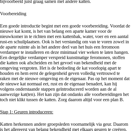
bijvoorbeeld juist graag samen met andere katten.
Voorbereiding
Een goede introductie begint met een goede voorbereiding. Voordat de
nieuwe kat komt, is het van belang een aparte kamer voor de
nieuwkomer in te richten met een kattenbak, water, voer en een aantal
rust-en schuilplaatsen. Ook is het verstandig om van te voren zowel in
de aparte ruimte als in het andere deel van het huis een feromoon
verdamper te installeren en deze minimaal vier weken te laten hangen.
Een dergelijke verdamper verspreid kunstmatige feromonen, stoffen
die katten ook afscheiden en het gevoel van bekendheid met de
omgeving vergroten. Het is de bedoeling de kat voorlopig apart te
houden en hem eerst de gelegenheid geven volledig vertrouwd te
raken met de nieuwe omgeving en de eigenaar. Pas op het moment dat
de nieuwe kat normaal eet, rust en de eigenaar benadert, kan hij
volgens onderstaande stappen geïntroduceerd worden aan de al
aanwezige kat(ten). Het kan zijn dat ondanks alle voorbereidingen het
toch niet klikt tussen de katten. Zorg daarom altijd voor een plan B.
Stap 1: Geuren introduceren:
Katten herkennen andere groepsleden voornamelijk via geur. Daarom
is het allereerst van belang bekendheid met elkaars geuren te creëren.