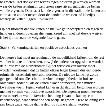
begroeten. Het doekje kan tevens tegen objecten gewreven worden
waar de katten regelmatig zelf tegen aanwrijven, inclusief de benen
van de eigenaar. Daarnaast kan de eigenaar in dit stadium de katten om
en m aaien zonder tussen door de handen te wassen, of kleedjes
waarop de katten liggen uitwisselen.
Op het moment dat alle katten de nieuwe geur accepteren en tegen de
hand en anderen objecten die gemarkeerd zijn met het doekje wrijven
is het tijd om naar de volgende fase te gaan.
Stap 3: Verkenning starten en positieve associaties vormen
De nieuwe kat moet nu regelmatig de mogelijkheid krijgen om de rest
van het huis re onderzoeken, terwijl de andere kat opgesloten wordt in
de ruimte van de nieuwkomer. Bij het wisselen van locatie moet
worden voorkomen dat de katten elkaar tegen komen dus een derde
ruimte als tussensluis gebruikt worden. De nieuwe kat krijgt zo de
gelegenheid om alle schuil- en vlucht mogelijkheden in huis te
ontdekken zodat hij als de katten elkaar ontmoeten, zich minder
kwetsbaar voelt. Tegelijkertijd kan er in dit stadium begonnen worden
met het vormen van positieve associaties. De eigenaar moet hiervoor
eerst uitzoeken wat de favoriete beloning is van de katten; een
kattensnoepje, wat natvoer of een beetje slagroom. Deze beloning kan
aan beide zijde van de dichte deur op ruime afstand worden