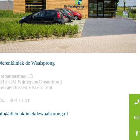
ierenkliniek de Waalsprong
arbatinastraat 13
515 GM Nijmegen(Oosterhout)
elegen tussen Elst en Lent
24 – 303 11 01
nfo@dierenkliniekdewaalsprong.nl