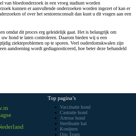
el van bloedonderzoek in een vroeg stadium worden
derzoek kunnen er aanvullende onderzoeken worden ingezet of kan er
derzoeken of over het seniorenconsult dan kunt u dit vragen aan een
 omdat dit proces erg geleidelijk gaat. Het is belangrijk om
n uw hond te laten controleren. Daarom bieden wij u een
tijdig ziekteproblemen op te sporen. Veel ouderdomskwalen zijn
 een aandoening wordt gediagnosticeerd, hoe beter deze behandeld
Top pagina’s
.v.m
Vaccinatie hond
Castratie hond
aagse
Artrose hond
Sterilisatie kat
Nederland
Konijnen
Ons Team