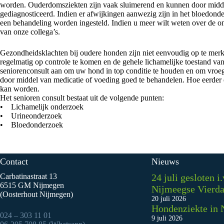
worden. Ouderdomsziekten zijn vaak sluimerend en kunnen door midd
gediagnosticeerd. Indien er afwijkingen aanwezig zijn in het bloedon
een behandeling worden ingesteld. Indien u meer wilt weten over de on
van onze collega’s.
Gezondheidsklachten bij oudere honden zijn niet eenvoudig op te merken
regelmatig op controle te komen en de gehele lichamelijke toestand va
seniorenconsult aan om uw hond in top conditie te houden en om vroeg
door middel van medicatie of voeding goed te behandelen. Hoe eerder
kan worden.
Het senioren consult bestaat uit de volgende punten:
• Lichamelijk onderzoek
• Urineonderzoek
• Bloedonderzoek
Contact
Nieuws
Carbatinastraat 13
24 juli gesloten i
6515 GM Nijmegen
Nijmeegse Vierd
(Oosterhout Nijmegen)
20 juli 2026
Hondenziekte in 
024 – 303 11 01
9 juli 2026