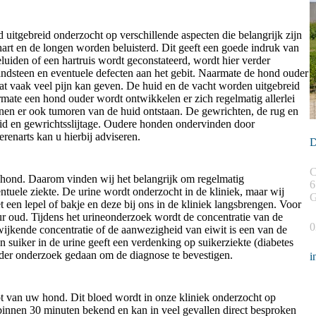
uitgebreid onderzocht op verschillende aspecten die belangrijk zijn
art en de longen worden beluisterd. Dit geeft een goede indruk van
luiden of een hartruis wordt geconstateerd, wordt hier verder
ndsteen en eventuele defecten aan het gebit. Naarmate de hond ouder
at vaak veel pijn kan geven. De huid en de vacht worden uitgebreid
mate een hond ouder wordt ontwikkelen er zich regelmatig allerlei
unnen er ook tumoren van de huid ontstaan. De gewrichten, de rug en
id en gewrichtsslijtage. Oudere honden ondervinden door
renarts kan u hierbij adviseren.
D
C
 hond. Daarom vinden wij het belangrijk om regelmatig
6
ntuele ziekte. De urine wordt onderzocht in de kliniek, maar wij
G
 een lepel of bakje en deze bij ons in de kliniek langsbrengen. Voor
r oud. Tijdens het urineonderzoek wordt de concentratie van de
0
wijkende concentratie of de aanwezigheid van eiwit is een van de
suiker in de urine geeft een verdenking op suikerziekte (diabetes
erder onderzoek gedaan om de diagnose te bevestigen.
i
ot van uw hond. Dit bloed wordt in onze kliniek onderzocht op
k binnen 30 minuten bekend en kan in veel gevallen direct besproken