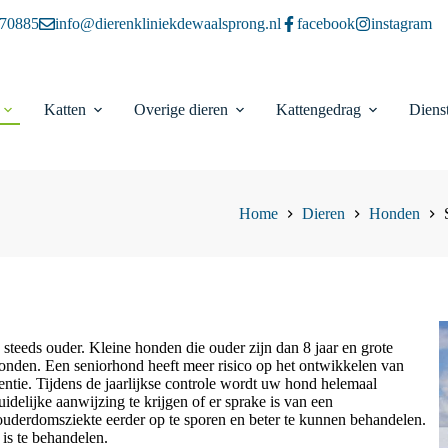
70885
info@dierenkliniekdewaalsprong.nl
facebook
instagram
Katten
Overige dieren
Kattengedrag
Diens
Home
Dieren
Honden
teeds ouder. Kleine honden die ouder zijn dan 8 jaar en grote
nhonden. Een seniorhond heeft meer risico op het ontwikkelen van
entie. Tijdens de jaarlijkse controle wordt uw hond helemaal
idelijke aanwijzing te krijgen of er sprake is van een
derdomsziekte eerder op te sporen en beter te kunnen behandelen.
is te behandelen.