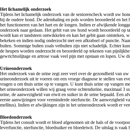
Het lichamelijk onderzoek
Tijdens het lichamelijk onderzoek van de seniorencheck wordt uw hond 
bij de oudere hond. De ademhaling en pols worden beoordeeld en het h
het functioneren van het hart en de longen. Indien er afwijkende longge
onderzoek naar gedaan. Het gebit van uw hond wordt beoordeeld op ta
wordt kan er tandsteen ontwikkelen en kan het gebit gaan ontsteken, w
bekeken en indien nodig onderzocht met een afkrabsel of punctie. Naar
bulten. Sommige bulten zoals vetbulten zijn niet schadelijk. Echter k
de heupen worden onderzocht en beoordeeld op tekenen van pijnlijkhe
gewrichtsslijtage en artrose vaak veel pijn met opstaan en lopen. Uw die
Urineonderzoek
Het onderzoek van de urine zegt zeer veel over de gezondheid van uw
urineonderzoek uit te voeren om een vroege diagnose te stellen van eve
vragen u om thuis urine op te vangen. U kunt thuis urine op vangen met
het urineonderzoek willen wij graag verse ochtendurine, maximaal 3 uu
urine, de aanwezigheid van eiwit en suiker in de urine bepaald. Een af
eerste aanwijzingen voor verminderde nierfunctie. De aanwezigheid van 
mellitus). Indien er afwijkingen zijn in het urineonderzoek wordt er v
Bloedonderzoek
Tijdens het consult wordt er bloed afgenomen uit de hals of de voorpo
leverfunctie, nierfunctie, bloedsuiker en bloedeiwit. De uitslag is vaa