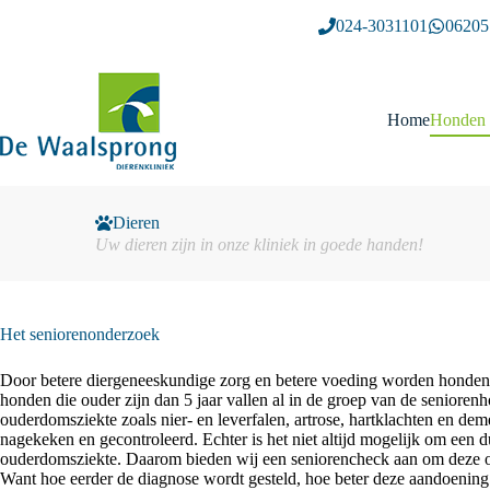
Ga
024-3031101
06205
naar
de
inhoud
Home
Honden
Dieren
Uw dieren zijn in onze kliniek in goede handen!
Het seniorenonderzoek
Door betere diergeneeskundige zorg en betere voeding worden honden s
honden die ouder zijn dan 5 jaar vallen al in de groep van de seniore
ouderdomsziekte zoals nier- en leverfalen, artrose, hartklachten en dem
nagekeken en gecontroleerd. Echter is het niet altijd mogelijk om een du
ouderdomsziekte. Daarom bieden wij een seniorencheck aan om deze ou
Want hoe eerder de diagnose wordt gesteld, hoe beter deze aandoening 